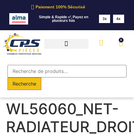
Paiement 100% Sécurisé
Simple & Rapide ✅, Payez en
3x
4x
plusieurs fois
0
Recherche
WL56060_NET-
RADIATEUR_DROI