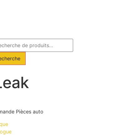
echerche
Leak
ande Pièces auto
ique
logue