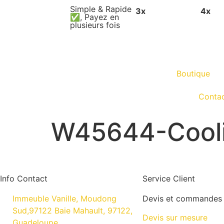
Simple & Rapide
3x
4x
✅, Payez en
plusieurs fois
Boutique
Conta
W45644-Cooli
Info Contact
Service Client
Immeuble Vanille, Moudong
Devis et commandes 
Sud,97122 Baie Mahault, 97122,
Devis sur mesure
Guadeloupe