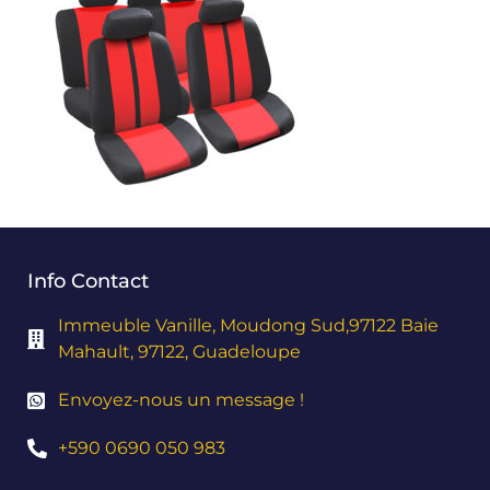
Info Contact
Immeuble Vanille, Moudong Sud,97122 Baie
Mahault, 97122, Guadeloupe
Envoyez-nous un message !
+590 0690 050 983