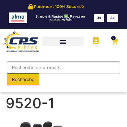
Paiement 100% Sécurisé
Simple & Rapide
, Payez en
3x
4x
plusieurs fois
0
Recherche
9520-1