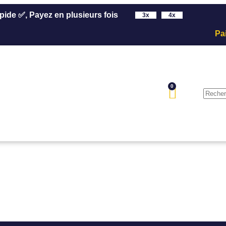
pide ✅, Payez en plusieurs fois
3x
4x
Pa
0